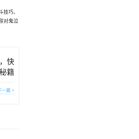
斗技巧、
容对鬼泣
略，快
秘籍
下一篇 >