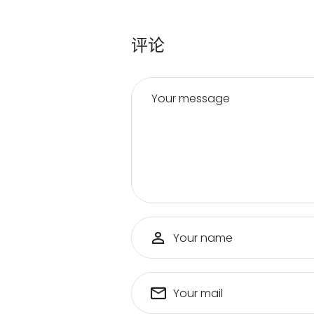
评论
Your message
Your name
Your mail