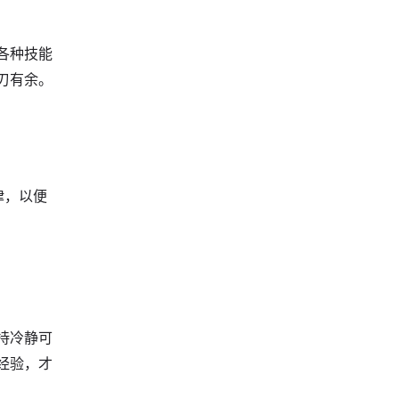
各种技能
刃有余。
律，以便
持冷静可
经验，才