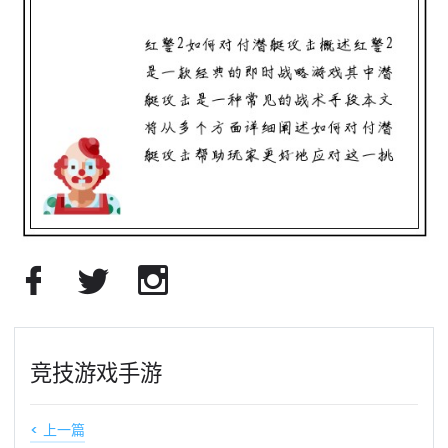
竞技游戏手游
< 上一篇