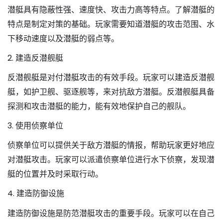
潜艇具有隐蔽性强、速度快、攻击力高等特点。了解潜艇的
特点是制定对策的基础。玩家需要知道潜艇的攻击范围、水
下移动速度以及潜艇的弱点等。
2. 建造反潜舰艇
反潜舰艇是对付潜艇攻击的有效手段。玩家可以建造反潜舰
艇，如护卫舰、驱逐舰等，来对抗敌方潜艇。反潜舰艇具备
探测和攻击潜艇的能力，能有效地保护自己的舰队。
3. 使用侦察单位
侦察单位可以提供关于敌方潜艇的情报，帮助玩家更好地应
对潜艇攻击。玩家可以派遣侦察单位进行水下侦察，发现潜
艇的位置并及时采取行动。
4. 建造防御设施
建造防御设施是防范潜艇攻击的重要手段。玩家可以在自己