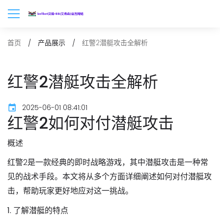
红警2潜艇攻击全解析
首页
产品展示
红警2潜艇攻击全解析
2025-06-01 08:41:01
红警2如何对付潜艇攻击
概述
红警2是一款经典的即时战略游戏，其中潜艇攻击是一种常
见的战术手段。本文将从多个方面详细阐述如何对付潜艇攻
击，帮助玩家更好地应对这一挑战。
1. 了解潜艇的特点