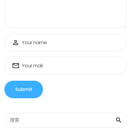
Your name
Your mail
Submit