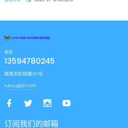
电话:
13594780245
陇南市防毯镇130号
rukou@j9.com
订阅我们的邮箱